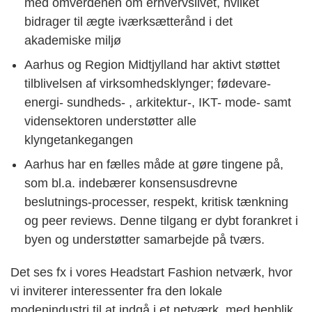
med omverdenen om erhvervslivet, hvilket
bidrager til ægte iværksætterånd i det
akademiske miljø
Aarhus og Region Midtjylland har aktivt støttet
tilblivelsen af virksomhedsklynger; fødevare-
energi- sundheds- , arkitektur-, IKT- mode- samt
vidensektoren understøtter alle
klyngetankegangen
Aarhus har en fælles måde at gøre tingene på,
som bl.a. indebærer konsensusdrevne
beslutnings-processer, respekt, kritisk tænkning
og peer reviews. Denne tilgang er dybt forankret i
byen og understøtter samarbejde på tværs.
Det ses fx i vores Headstart Fashion netværk, hvor
vi inviterer interessenter fra den lokale
modenindustri til at indgå i et netværk, med henblik